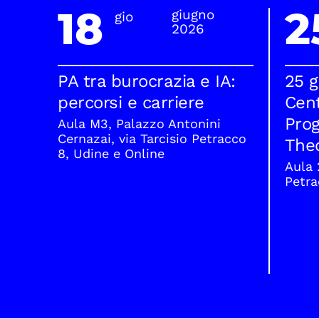
18
2
giugno
gio
2026
PA tra burocrazia e IA:
25 g
percorsi e carriere
Cen
Pro
Aula M3, Palazzo Antonini
Cernazai, via Tarcisio Petracco
The
8, Udine e Online
Aula 
Petra