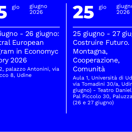
5
25
giugno
giugn
gio
gio
2026
2026
iugno - 26 giugno:
25 giugno - 27 gi
tral European
Costruire Futuro.
gram in Economyc
Montagna,
ory 2026
Cooperazione,
Comunità
2, palazzo Antonini, via
cco 8, Udine
Aula 1, Università di Ud
via Tomadini 30/a, Udi
giugno) - Teatro Daniel
Pal Piccolo 30, Paluzz
(26 e 27 giugno)