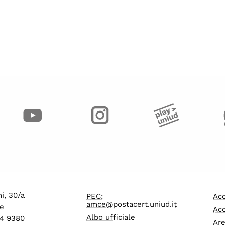
i, 30/a
PEC:
Acc
amce@postacert.uniud.it
e
Acc
Albo ufficiale
24 9380
Are