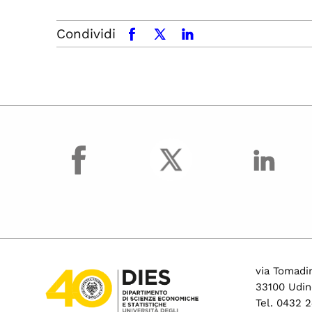
Condividi
facebook
x.com
linkedin
facebook
via Tomadin
33100 Udin
Tel. 0432 