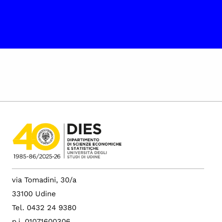
via Tomadini, 30/a
33100 Udine
Tel. 0432 24 9380
p.i. 01071600306