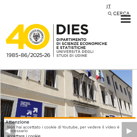
IT
Passa al contenuto principale
CERCA
Attenzione
Non hai accettato i cookie di Youtube, per vedere il video è
◀︎
▶︎
necessario
accettare i cookie