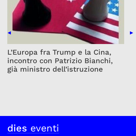
Previous Slide
Nex
◀
▶
L’Europa fra Trump e la Cina,
incontro con Patrizio Bianchi,
già ministro dell’istruzione
dies
eventi