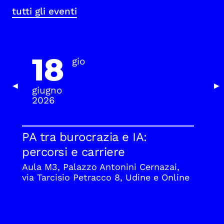
tutti gli eventi
18
gio
Previous Slide
Nex
◀
▶
giugno
2026
PA tra burocrazia e IA:
percorsi e carriere
Aula M3, Palazzo Antonini Cernazai,
via Tarcisio Petracco 8, Udine e Online