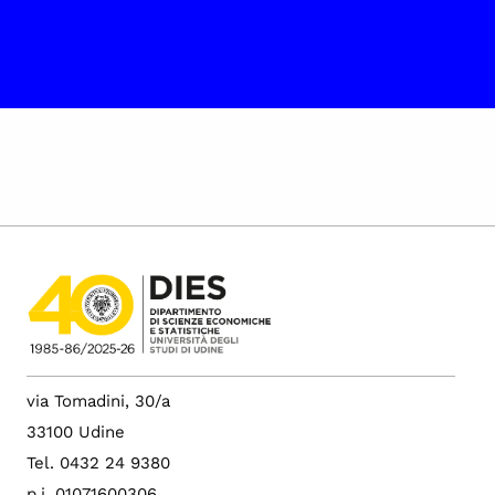
via Tomadini, 30/a
33100 Udine
Tel. 0432 24 9380
p.i. 01071600306