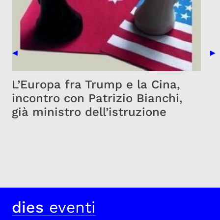
Previous Slide
Nex
◀
▶
L’Europa fra Trump e la Cina,
incontro con Patrizio Bianchi,
già ministro dell’istruzione
dies
eventi