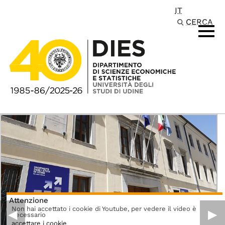
IT
Passa al contenuto principale
CERCA
Attenzione
Non hai accettato i cookie di Youtube, per vedere il video è
◀︎
▶︎
necessario
accettare i cookie