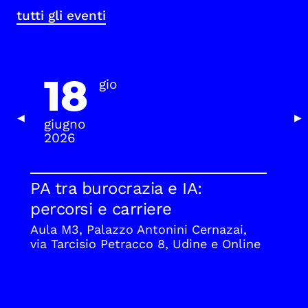
tutti gli eventi
18
gio
Previous Slide
Nex
◀
▶
giugno
2026
PA tra burocrazia e IA:
percorsi e carriere
Aula M3, Palazzo Antonini Cernazai,
via Tarcisio Petracco 8, Udine e Online