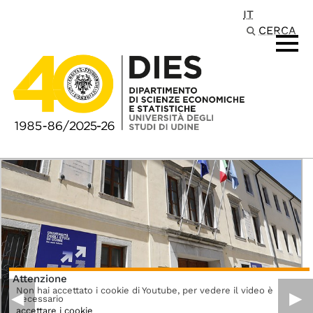
IT
Passa al contenuto principale
CERCA
Attenzione
Non hai accettato i cookie di Youtube, per vedere il video è
◀︎
▶︎
necessario
accettare i cookie