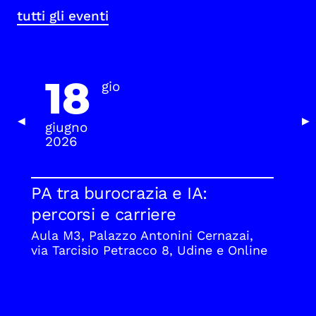
tutti gli eventi
18
gio
Previous Slide
Nex
◀
▶
giugno
2026
PA tra burocrazia e IA:
percorsi e carriere
Aula M3, Palazzo Antonini Cernazai,
via Tarcisio Petracco 8, Udine e Online