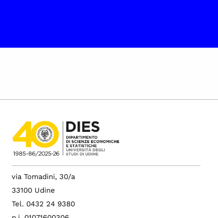
via Tomadini, 30/a
33100 Udine
Tel. 0432 24 9380
p.i. 01071600306