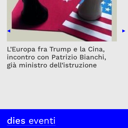
Previous Slide
Nex
◀
▶
L’Europa fra Trump e la Cina,
incontro con Patrizio Bianchi,
già ministro dell’istruzione
dies
eventi