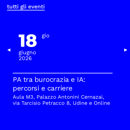
tutti gli eventi
18
gio
Previous Slide
Nex
◀
▶
giugno
2026
PA tra burocrazia e IA:
percorsi e carriere
Aula M3, Palazzo Antonini Cernazai,
via Tarcisio Petracco 8, Udine e Online