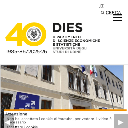
IT
Passa al contenuto principale
CERCA
Attenzione
Non hai accettato i cookie di Youtube, per vedere il video è
◀︎
▶︎
necessario
accettare i cookie