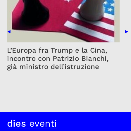
Previous Slide
Nex
◀
▶
L’Europa fra Trump e la Cina,
incontro con Patrizio Bianchi,
già ministro dell’istruzione
dies
eventi