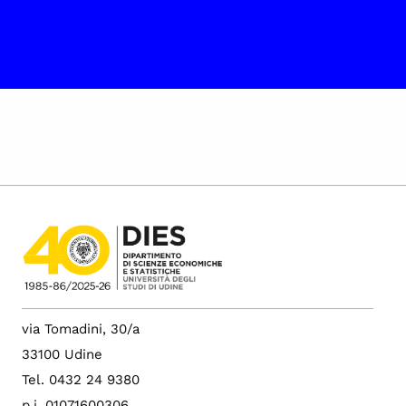
via Tomadini, 30/a
33100 Udine
Tel. 0432 24 9380
p.i. 01071600306