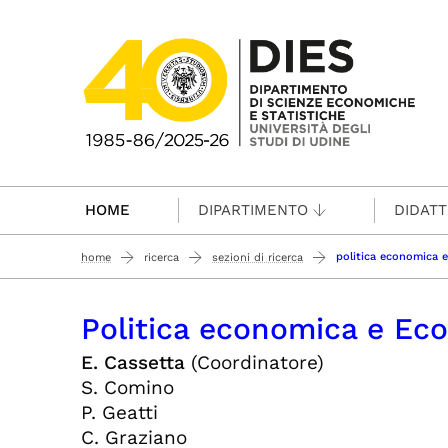
Passa al contenuto principale
HOME
DIPARTIMENTO
DIDATT
politica economica 
home
ricerca
sezioni di ricerca
Politica economica e Ec
E. Cassetta
(Coordinatore)
S. Comino
P. Geatti
C. Graziano