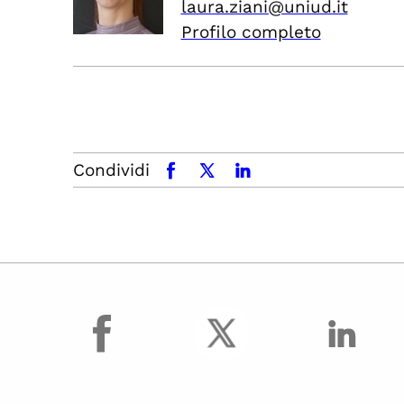
laura.ziani@uniud.it
Profilo completo
Condividi
facebook
x.com
linkedin
facebook