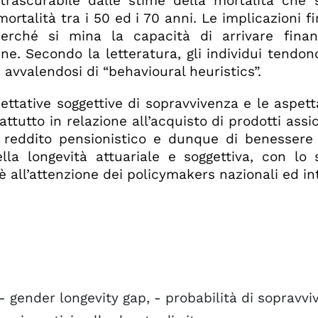
trascurabile dalle stime della mortalità che
ortalità tra i 50 ed i 70 anni. Le implicazioni f
perché si mina la capacità di arrivare finan
e. Secondo la letteratura, gli individui tendo
, avvalendosi di “behavioural heuristics”.
ettative soggettive di sopravvivenza e le aspett
ttutto in relazione all’acquisto di prodotti assic
reddito pensionistico e dunque di benessere fi
la longevità attuariale e soggettiva, con lo s
 all’attenzione dei policymakers nazionali ed in
 - gender longevity gap, - probabilità di sopravvi