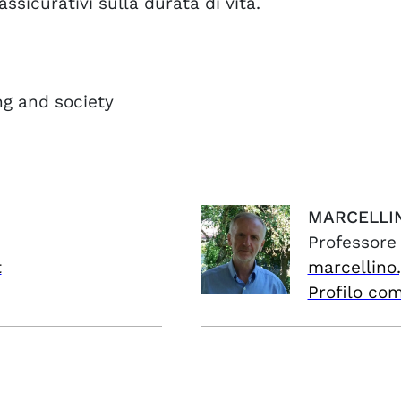
ssicurativi sulla durata di vita.
ng and society
MARCELLI
Professore
t
marcellino
Profilo co