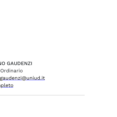
NO
GAUDENZI
 Ordinario
.gaudenzi@uniud.it
mpleto