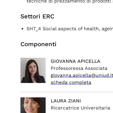
tecniche di prezzamento di prodotti a
Settori ERC
SH7_4 Social aspects of health, agei
Componenti
GIOVANNA
APICELLA
Professoressa Associata
giovanna.apicella@uniud.i
scheda completa
LAURA
ZIANI
Ricercatrice Universitaria