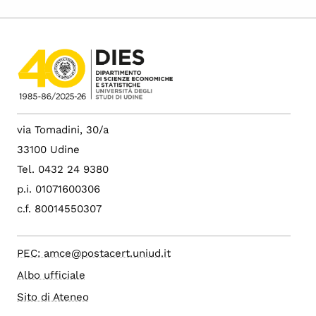
via Tomadini, 30/a
33100 Udine
Tel. 0432 24 9380
p.i. 01071600306
c.f. 80014550307
PEC: amce@postacert.uniud.it
Albo ufficiale
Sito di Ateneo