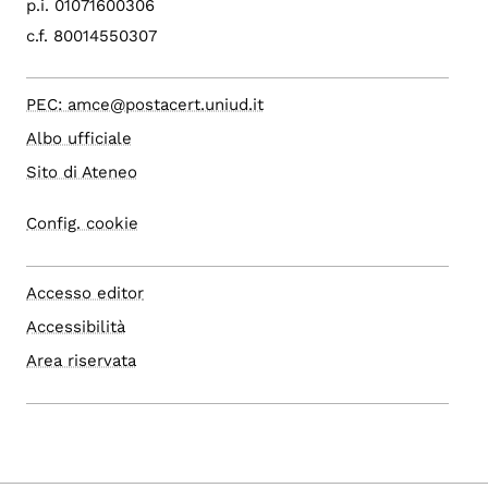
p.i. 01071600306
c.f. 80014550307
PEC: amce@postacert.uniud.it
Albo ufficiale
Sito di Ateneo
Config. cookie
Accesso editor
Accessibilità
Area riservata