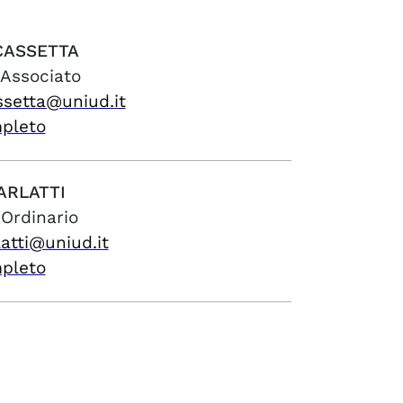
CASSETTA
 Associato
ssetta@uniud.it
mpleto
ARLATTI
 Ordinario
atti@uniud.it
mpleto