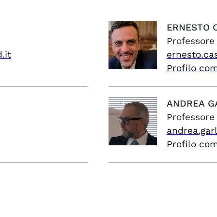
ERNESTO
Professore
.it
ernesto.ca
Profilo co
ANDREA
G
Professore
andrea.garl
Profilo co