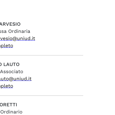
ARVESIO
ssa Ordinaria
rvesio@uniud.it
mpleto
O
LAUTO
 Associato
auto@uniud.it
mpleto
ORETTI
 Ordinario