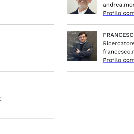
andrea.mor
Profilo co
FRANCESC
Ricercator
francesco.
Profilo co
t