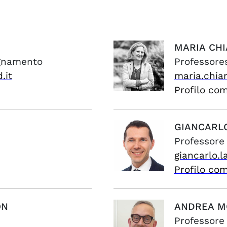
MARIA
CHI
egnamento
Professore
.it
maria.chia
Profilo co
GIANCARL
Professore
giancarlo.l
Profilo co
ON
ANDREA
M
Professore