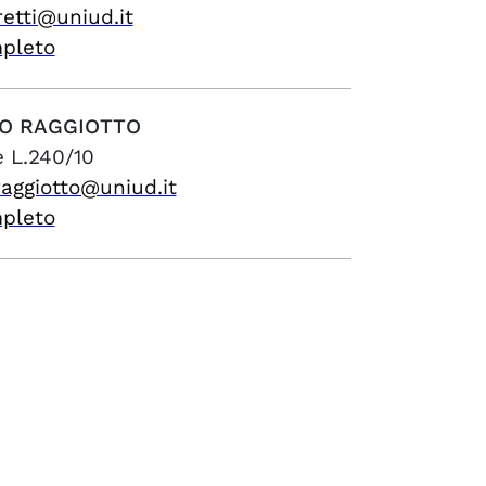
etti@uniud.it
mpleto
O
RAGGIOTTO
e L.240/10
raggiotto@uniud.it
mpleto