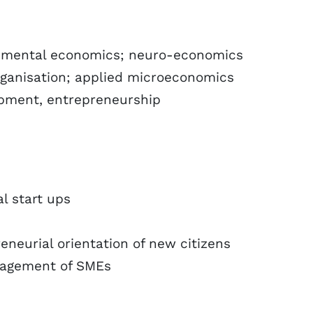
rimental economics; neuro-economics
rganisation; applied microeconomics
opment, entrepreneurship
l start ups
neurial orientation of new citizens
nagement of SMEs