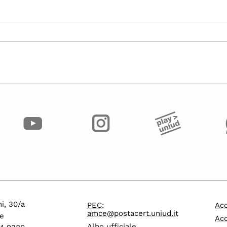
i, 30/a
PEC:
Acc
amce@postacert.uniud.it
e
Acc
Albo ufficiale