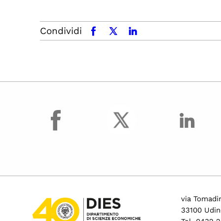
Condividi
facebook
x.com
linkedin
facebook
via Tomadin
33100 Udin