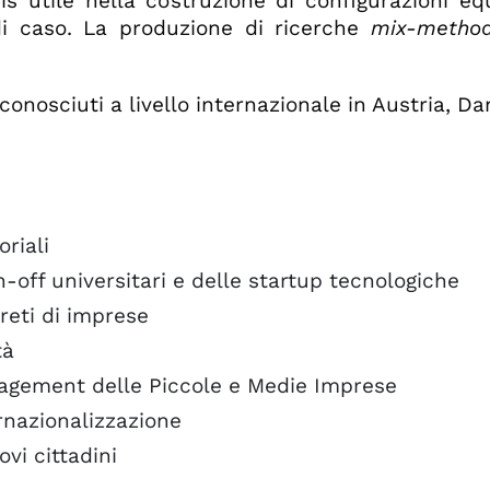
sis utile nella costruzione di configurazioni e
i di caso. La produzione di ricerche
mix-metho
iconosciuti a livello internazionale in Austria, 
riali
-off universitari e delle startup tecnologiche
eti di imprese
tà
agement delle Piccole e Medie Imprese
rnazionalizzazione
vi cittadini