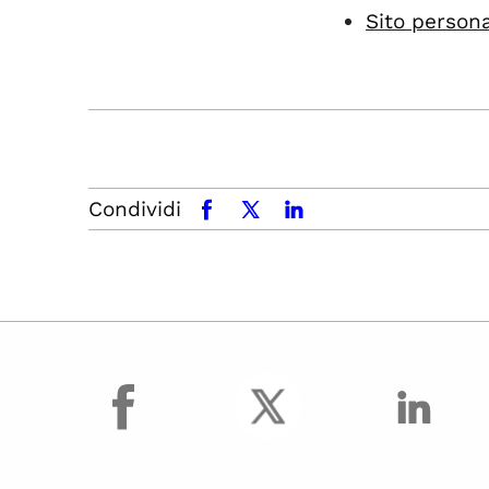
Sito person
Condividi
facebook
x.com
linkedin
facebook