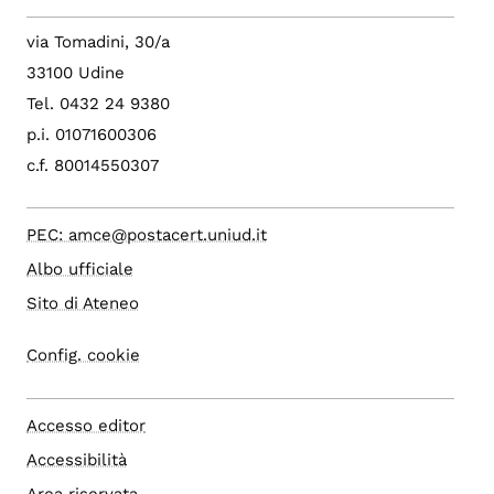
via Tomadini, 30/a
33100 Udine
Tel. 0432 24 9380
p.i. 01071600306
c.f. 80014550307
PEC: amce@postacert.uniud.it
Albo ufficiale
Sito di Ateneo
Config. cookie
Accesso editor
Accessibilità
Area riservata