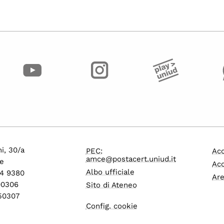
i, 30/a
PEC:
Acc
amce@postacert.uniud.it
e
Acc
Albo ufficiale
24 9380
Are
600306
Sito di Ateneo
550307
Config. cookie