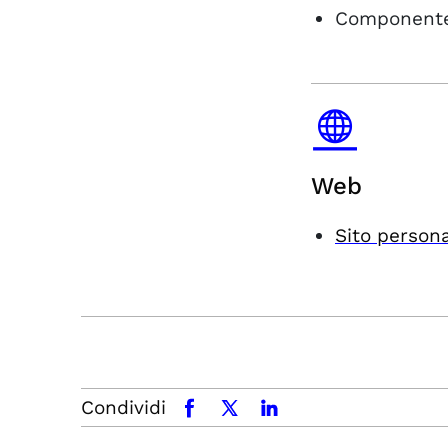
Componente
Web
Sito person
Condividi
facebook
x.com
linkedin