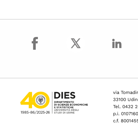
facebook
via Tomadin
33100 Udin
Tel. 0432 
p.i. 01071
c.f. 80014