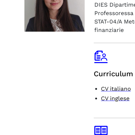
DIES
Dipartim
Professoressa
STAT-04/A
Met
finanziarie
Curriculum 
CV italiano
CV inglese