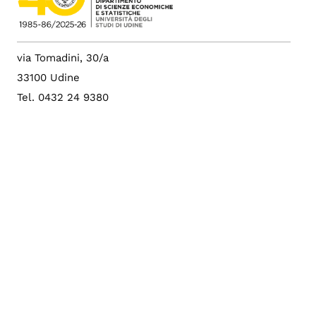
via Tomadini, 30/a
33100 Udine
Tel. 0432 24 9380
Fax 0432 24 9229
p.i. 01071600306
c.f. 80014550307
PEC: dies@postacert.uniud.it
Albo di Ateneo
Sito di Ateneo
Config. cookie