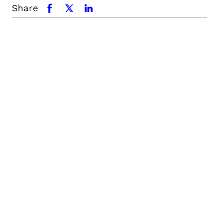
Share
facebook
x.com
linkedin