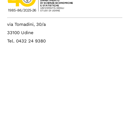
via Tomadini, 30/a
33100 Udine
Tel. 0432 24 9380
Fax 0432 24 9229
p.i. 01071600306
c.f. 80014550307
PEC: dies@postacert.uniud.it
Albo di Ateneo
Sito di Ateneo
Config. cookie