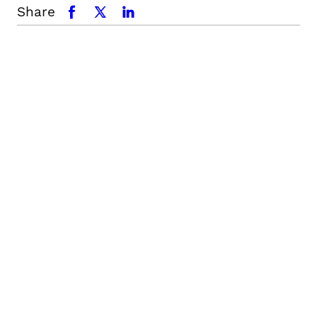
Share
facebook
x.com
linkedin