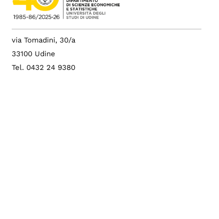
via Tomadini, 30/a
33100 Udine
Tel. 0432 24 9380
Fax 0432 24 9229
p.i. 01071600306
c.f. 80014550307
PEC: dies@postacert.uniud.it
Albo di Ateneo
Sito di Ateneo
Config. cookie