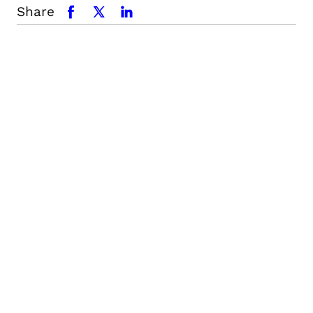
Share
facebook
x.com
linkedin