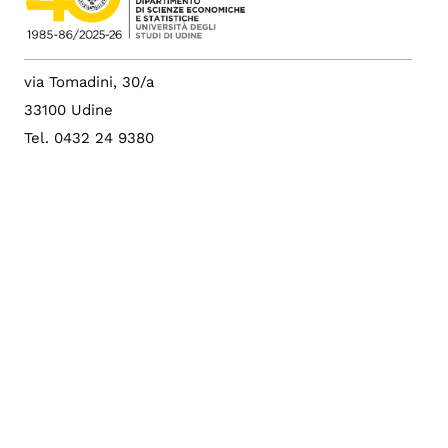
via Tomadini, 30/a
33100 Udine
Tel. 0432 24 9380
Fax 0432 24 9229
p.i. 01071600306
c.f. 80014550307
PEC: dies@postacert.uniud.it
Albo di Ateneo
Sito di Ateneo
Config. cookie