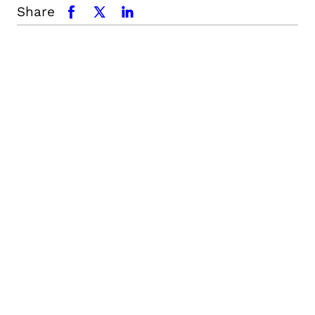
Share
facebook
x.com
linkedin