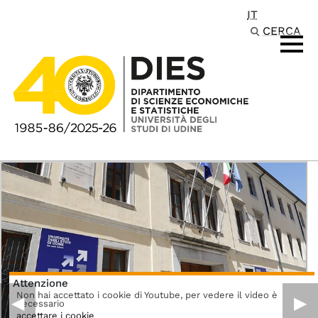
IT
Passa al contenuto principale
CERCA
Attenzione
Non hai accettato i cookie di Youtube, per vedere il video è
◀︎
▶︎
necessario
accettare i cookie