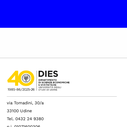
via Tomadini, 30/a
33100 Udine
Tel. 0432 24 9380
p.i. 01071600306