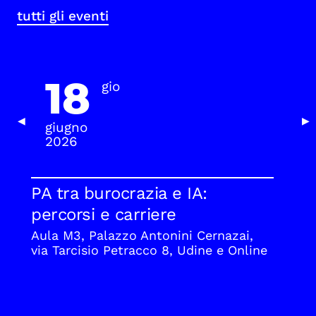
tutti gli eventi
18
gio
Previous Slide
Nex
◀
▶
giugno
2026
PA tra burocrazia e IA:
percorsi e carriere
Aula M3, Palazzo Antonini Cernazai,
via Tarcisio Petracco 8, Udine e Online