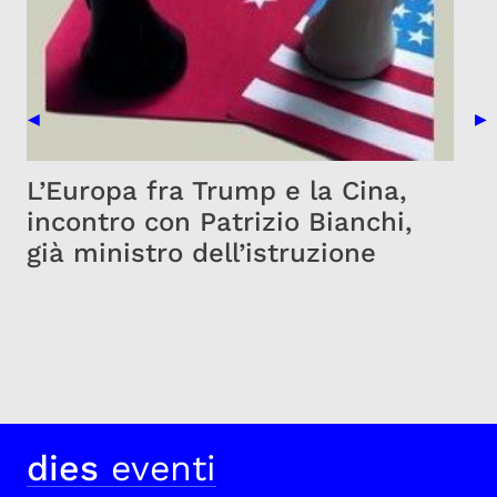
Previous Slide
Nex
◀
▶
L’Europa fra Trump e la Cina,
incontro con Patrizio Bianchi,
già ministro dell’istruzione
dies
eventi