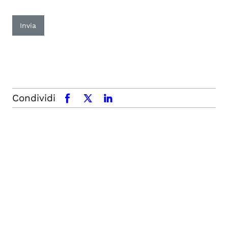
Invia
Condividi
facebook
x.com
linkedin