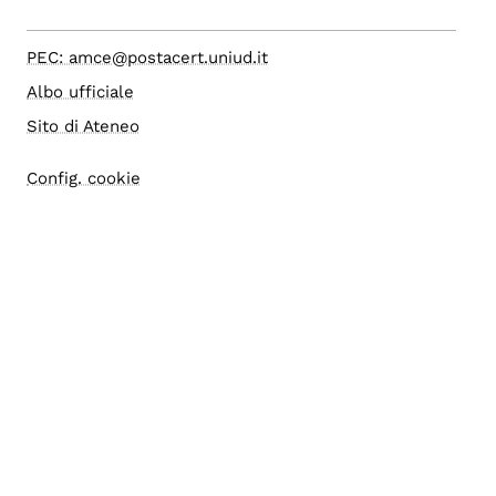
PEC: amce@postacert.uniud.it
Albo ufficiale
Sito di Ateneo
Config. cookie
Accesso editor
Accessibilità
Area riservata