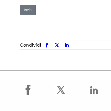
Invia
Condividi
facebook
x.com
linkedin
facebook