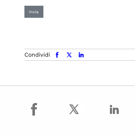
Invia
Condividi
facebook
x.com
linkedin
facebook