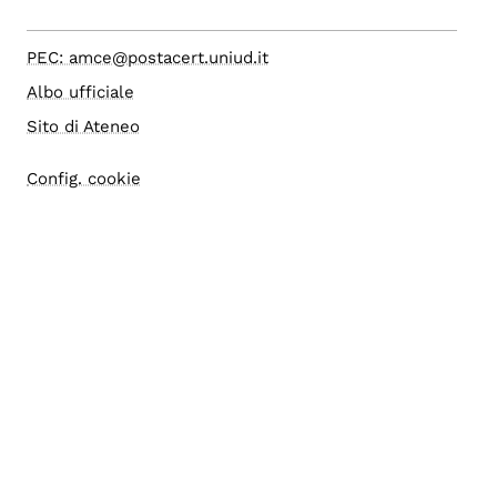
PEC: amce@postacert.uniud.it
Albo ufficiale
Sito di Ateneo
Config. cookie
Accesso editor
Accessibilità
Area riservata