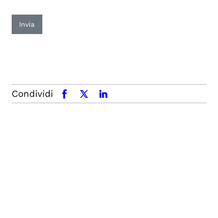
Invia
Condividi
facebook
x.com
linkedin