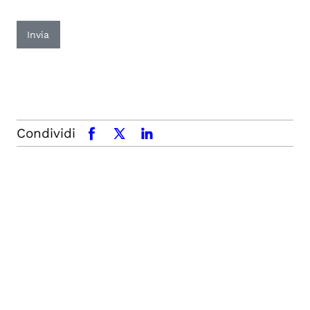
Invia
Condividi
facebook
x.com
linkedin