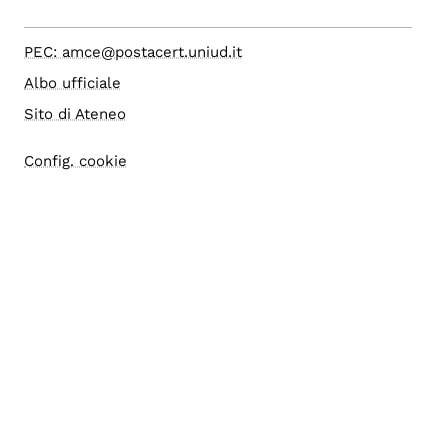
PEC: amce@postacert.uniud.it
Albo ufficiale
Sito di Ateneo
Config. cookie
Accesso editor
Accessibilità
Area riservata