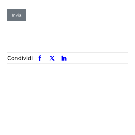
Invia
Condividi
facebook
x.com
linkedin