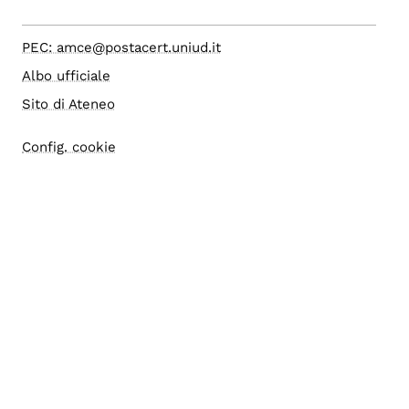
PEC: amce@postacert.uniud.it
Albo ufficiale
Sito di Ateneo
Config. cookie
Accesso editor
Accessibilità
Area riservata