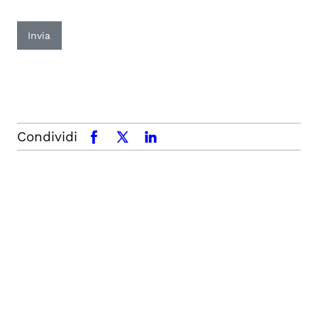
Invia
Condividi
facebook
x.com
linkedin