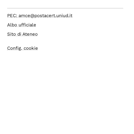
PEC: amce@postacert.uniud.it
Albo ufficiale
Sito di Ateneo
Config. cookie
Accesso editor
Accessibilità
Area riservata