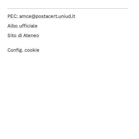
PEC: amce@postacert.uniud.it
Albo ufficiale
Sito di Ateneo
Config. cookie
Accesso editor
Accessibilità
Area riservata