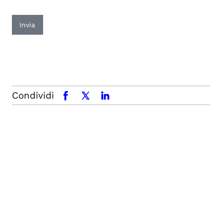
Invia
Condividi
facebook
x.com
linkedin