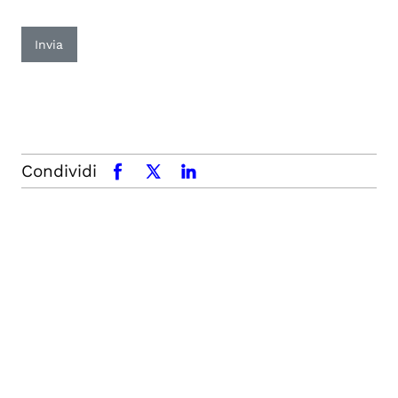
Invia
Condividi
facebook
x.com
linkedin