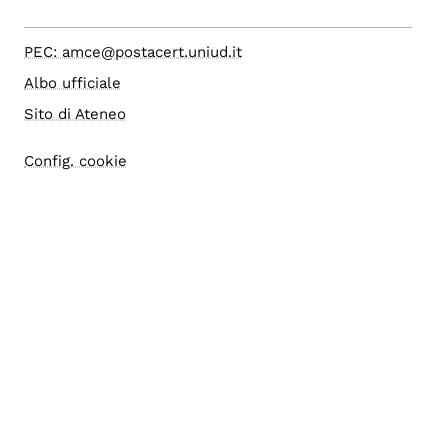
PEC: amce@postacert.uniud.it
Albo ufficiale
Sito di Ateneo
Config. cookie
Accesso editor
Accessibilità
Area riservata