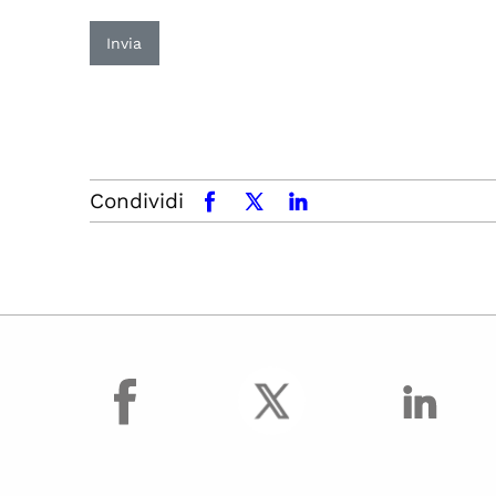
Invia
Condividi
facebook
x.com
linkedin
facebook