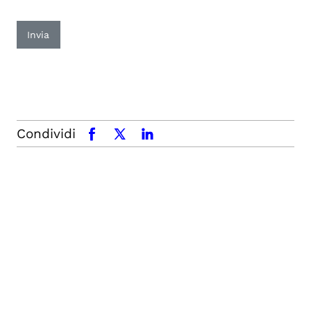
Invia
Condividi
facebook
x.com
linkedin