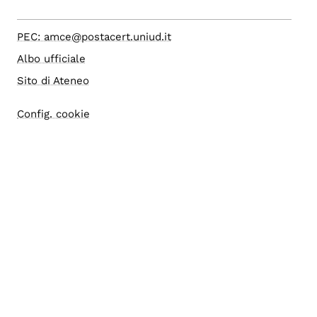
PEC: amce@postacert.uniud.it
Albo ufficiale
Sito di Ateneo
Config. cookie
Accesso editor
Accessibilità
Area riservata